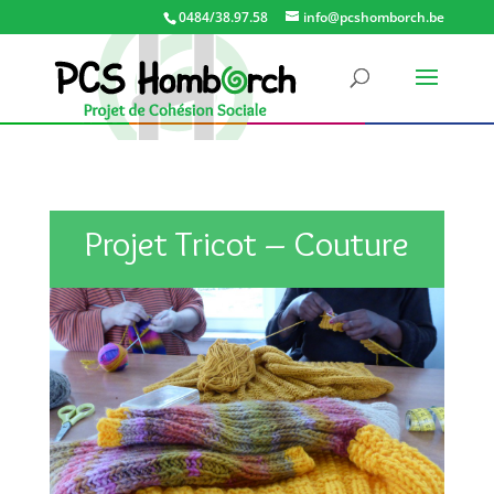
0484/38.97.58
info@pcshomborch.be
Projet Tricot – Couture