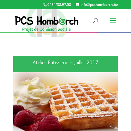
0484/38.97.58
info@pcshomborch.be
Atelier Pâtisserie – Juillet 2017