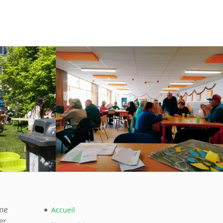
 2023
POW WOW : retour
me
Accueil
er