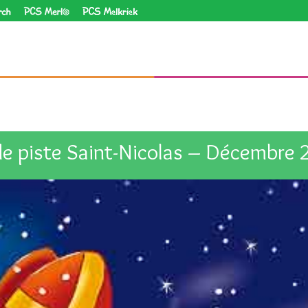
PCS Homborch
PCS Merlo
PCS Melkriek
de piste Saint-Nicolas – Décembre