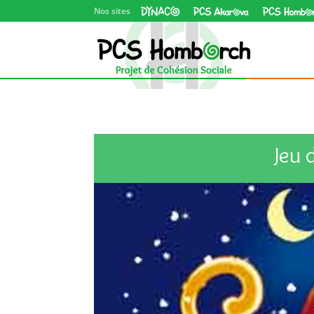
Dynaco asbl
PCS Akarova
Jeu 