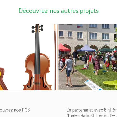
Découvrez nos autres projets
solidarité sur le quartier
Homborch en fête
du Homborch
ouvrez nos PCS
En partenariat avec BinHô
(fusion de la SUL et du Foy