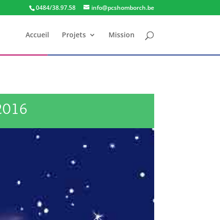
0484/38.97.58
info@pcshomborch.be
Accueil
Projets
Mission
 2016