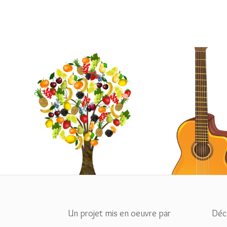
Projet budget participatif :
Musique et 
Plantation des arbres fruitiers à la
plaine de la Gazelle
Un projet mis en oeuvre par
Déc