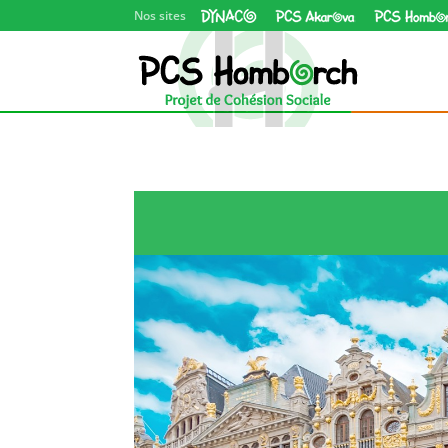
Dynaco asbl
PCS Akarova