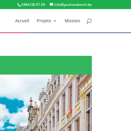
0484/38.97.58
info@pcshomborch.be
Accueil
Projets
Mission