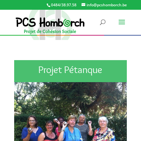
0484/38.97.58
info@pcshomborch.be
Projet Pétanque