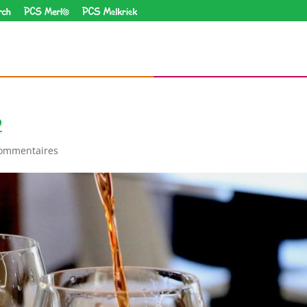
PCS Homborch
PCS Merlo
PCS Melkriek
2
commentaires