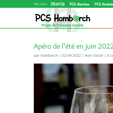
Dynaco asbl
PCS Akarova
Apéro de l’été en juin 202
par
homborch
|
02-09-2022
|
Non classé
|
0 