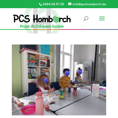
0484/38.97.58
info@pcshomborch.be