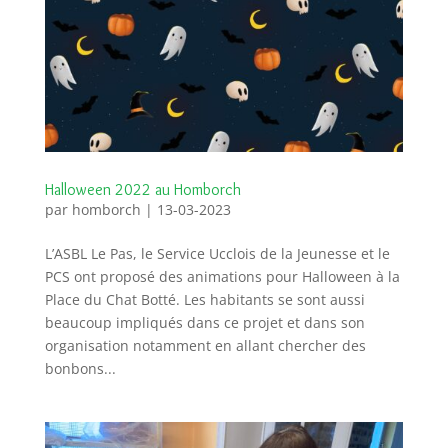
Halloween 2022 au Homborch
par
homborch
|
13-03-2023
L’ASBL Le Pas, le Service Ucclois de la Jeunesse et le
PCS ont proposé des animations pour Halloween à la
Place du Chat Botté. Les habitants se sont aussi
beaucoup impliqués dans ce projet et dans son
organisation notamment en allant chercher des
bonbons...