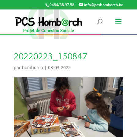
0484/38.97.58
info@pcshomborch.be
20220223_150847
par
homborch
|
03-03-2022