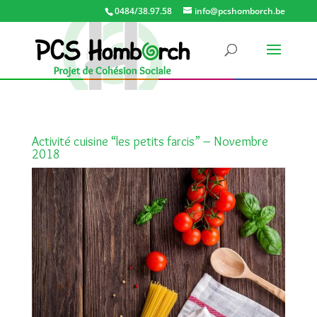
0484/38.97.58
info@pcshomborch.be
Activité cuisine “les petits farcis” – Novembre
2018